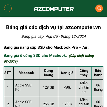
Skip
to
content
Bảng giá các dịch vụ tại azcomputer.vn
Bảng giá cập nhật đến tháng 12/2024
Bảng giá nâng cấp SSD cho Macbook Pro – Air:
Bảng giá ổ cứng SSD cho Macbook:
(Cập nhật tháng
03/2026)
Dung
Công
Bảo
STT
Macbook
Đơn giá
lượng
thay
hành
Miễn
Apple SSD
06
1
128 GB
750k
phí tận
PCI
tháng
nơi
Miễn
Apple SSD
06
2
256 GB
1.200k
phí tận
PCI
tháng