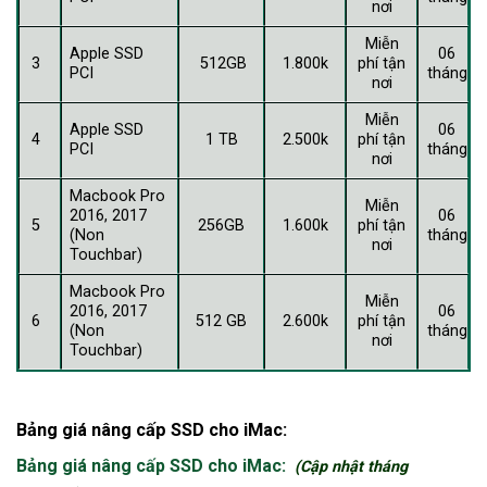
nơi
Miễn
Apple SSD
06
3
512GB
1.800k
phí tận
PCI
tháng
nơi
Miễn
Apple SSD
06
4
1 TB
2.500k
phí tận
PCI
tháng
nơi
Macbook Pro
Miễn
2016, 2017
06
5
256GB
1.600k
phí tận
(Non
tháng
nơi
Touchbar)
Macbook Pro
Miễn
2016, 2017
06
6
512 GB
2.600k
phí tận
(Non
tháng
nơi
Touchbar)
Bảng giá nâng cấp SSD cho iMac:
Bảng giá nâng cấp SSD cho iMac:
(Cập nhật tháng