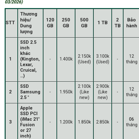
03/2026)
Thương
hiệu/
120
250
500
2
Bảo
STT
1 TB
Dung
GB
GB
GB
TB
hành
lượng
SSD 2.5
inch
khác
2.150k
3.100k
12
1
(Kington,
-
1.400k
-
(Used)
(Used)
tháng
Lexar,
Cruical,
…)
SSD
2.100k
2.900k
12
2
Samsung
-
1.950k
(Like
(Like
-
tháng
2.5 "
new)
new)
Apple
SSD PCI
(iMac 21"
06
3
-
1.200k
1.850k
2.850k
-
Fusion
tháng
or 27
inch)