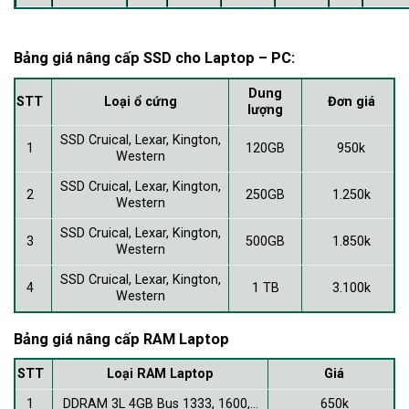
Bảng giá nâng cấp SSD cho Laptop – PC:
Dung
STT
Loại ổ cứng
Đơn giá
lượng
SSD Cruical, Lexar, Kington,
1
120GB
950k
Western
SSD Cruical, Lexar, Kington,
2
250GB
1.250k
Western
SSD Cruical, Lexar, Kington,
3
500GB
1.850k
Western
SSD Cruical, Lexar, Kington,
4
1 TB
3.100k
Western
Bảng giá nâng cấp RAM Laptop
STT
Loại RAM Laptop
Giá
1
DDRAM 3L 4GB Bus 1333, 1600,…
650k