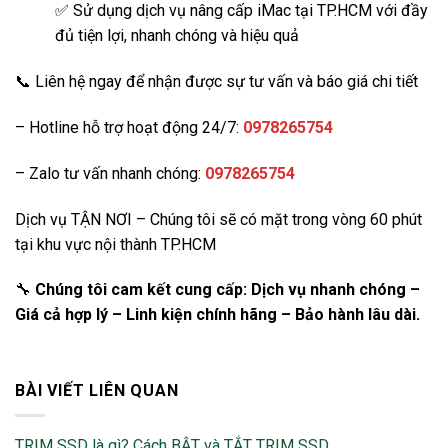
✅ Sử dụng dịch vụ nâng cấp iMac tại TP.HCM với đầy
đủ tiện lợi, nhanh chóng và hiệu quả
📞 Liên hệ ngay để nhận được sự tư vấn và báo giá chi tiết
– Hotline hỗ trợ hoạt động 24/7:
0978265754
– Zalo tư vấn nhanh chóng:
0978265754
Dịch vụ TẬN NƠI – Chúng tôi sẽ có mặt trong vòng 60 phút
tại khu vực nội thành TP.HCM
🔧
Chúng tôi cam kết cung cấp: Dịch vụ nhanh chóng –
Giá cả hợp lý – Linh kiện chính hãng – Bảo hành lâu dài.
BÀI VIẾT LIÊN QUAN
TRIM SSD là gì? Cách BẬT và TẮT TRIM SSD