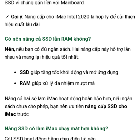
SSD vì chúng gắn liền với Mainboard.
📌
Gợi ý
: Nâng cấp cho iMac Intel 2020 là hợp lý để cải thiện
hiệu suất lâu dài.
Có nên nâng cả SSD lẫn RAM không?
Nên
, nếu bạn có đủ ngân sách. Hai nâng cấp này hỗ trợ lẫn
nhau và mang lại hiệu quả tốt nhất:
SSD
giúp tăng tốc khởi động và mở ứng dụng
RAM
giúp xử lý đa nhiệm mượt mà
Nâng cả hai sẽ làm iMac hoạt động hoàn hảo hơn, nếu ngân
sách chưa cho phép, bạn nên ưu tiên
nâng cấp SSD cho
iMac
trước
Nâng SSD có làm iMac chạy mát hơn không?
Có! SSD hoạt động bằng chip điện tử, nên: