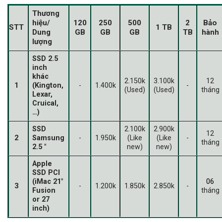
Thương
hiệu/
120
250
500
2
Bảo
STT
1 TB
Dung
GB
GB
GB
TB
hành
lượng
SSD 2.5
inch
khác
2.150k
3.100k
12
1
(Kington,
-
1.400k
-
(Used)
(Used)
tháng
Lexar,
Cruical,
…)
SSD
2.100k
2.900k
12
2
Samsung
-
1.950k
(Like
(Like
-
tháng
2.5 "
new)
new)
Apple
SSD PCI
(iMac 21"
06
3
-
1.200k
1.850k
2.850k
-
Fusion
tháng
or 27
inch)