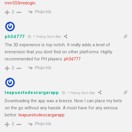
mm555mixlogin
.
Phản hồi
0
ph3d777
1 Tháng Cách đây
The 3D experience is top notch. It really adds a level of
immersion that you dont find on other platforms. Highly
recommended for PH players.
ph3d777
Phản hồi
0
teapuestodescargarapp
1 Tháng Cách đây
Downloading the app was a breeze. Now I can place my bets
on the go without any hassle. A must have for any serious
bettor.
teapuestodescargarapp
Phản hồi
0