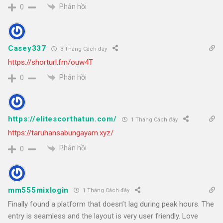
Phản hồi
0
Casey337
3 Tháng Cách đây
https://shorturl.fm/ouw4T
Phản hồi
0
https://elitescorthatun.com/
1 Tháng Cách đây
https://taruhansabungayam.xyz/
Phản hồi
0
mm555mixlogin
1 Tháng Cách đây
Finally found a platform that doesn’t lag during peak hours. The
entry is seamless and the layout is very user friendly. Love